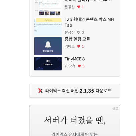
팔공산
1
Tab 형태의 콘텐츠 박스 MH
Tab
팔공산
0
종합 알림 모듈
리버스
1
TinyMCE 8
YJSoft
5
2.1.35
라이믹스 최신 버전
다운로드
광고
라이믹스 유저에게 딱 맞는