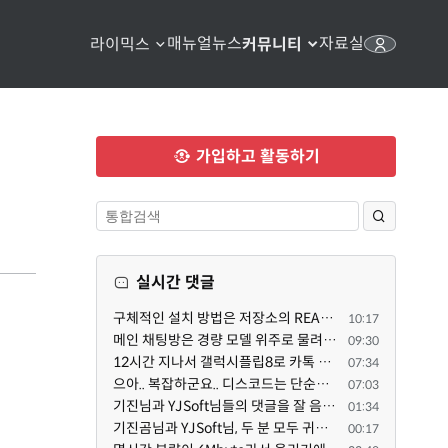
매뉴얼
뉴스
자료실
라이믹스
커뮤니티
가입하고 활동하기
실시간 댓글
구체적인 설치 방법은 저장소의 README 파일에 있으니, 본문은 좀 덜 복잡해 보이도록^^ 줄여 보시면 어떨까...
10:17
메인 채팅방은 경량 모델 위주로 물려서 세션 관리 용도로만 쓰고, 각 기능 구현 세션은 디스코드 내의 스레...
09:30
12시간 지나서 갤럭시플립8로 카톡 다시 설치하고 시도했는데 같은 전화번호로 가입된 카카오톡이 있다고 나...
07:34
으아.. 복잡하군요.. 디스코드는 단순한 소통 수단이고, claude와 codex를 엮어서 author / reviewer를 나누...
07:03
기진님과 YJSoft님들의 댓글을 잘 음미해 본후에 오늘 이시간부터 저를 도와 주는 챗지피티와 저는 /XE 에 ...
01:34
기진곰님과 YJSoft님, 두 분 모두 귀중한 조언을 해 주셔서 진심으로 감사드립니다. 두 분의 답변을 여러 번...
00:17