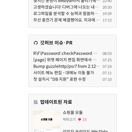
몇시간 분량이 6Mbyte라서 올리기에는 너무나도 죄송스럽기에 재미나이에게 의뢰했습니다.
22:40
고생하셨습니다! 디버그에 나오는 내용을 올려주셨다면 도움을 드릴 수 있었을지도 모르지만, 아무래도 댓글...
20:20
로그파일을 분석할 수 능력과 말씀하신 방법으로 문제점을 찾아도 ... 이게 뭔말인지 이해할 수 없는 상황이...
19:39
무선 충전기 문제 해결했어요. 치과에 다녀오는 길에 KT 매장에 잠깐 들렀어요. KT매장에 물어보니까 그 원...
17:12
깃허브 이슈·PR
R\F\Password::checkPassword 함수 해시 알고리즘을 암시적으로 호출하는 경우 Argon2id 해시 비교 실패
08.03
[page] 위젯 페이지 편집 화면에서 위젯이 Context의 module_info를 덮어쓰면 저장이 ERR_ACT_IS_NOT_STANDALONE으로 실패
07.25
Bump guzzlehttp/psr7 from 2.12.1 to 2.12.3 in /common
07.24
사이트 메뉴 편집 - 대메뉴 이동 불가
07.11
첫 설치시 "DB 지원" 표현 수정
07.10
업데이트된 자료
쇼핑몰 모듈
딱따고기
15
이미지 슬라이드 MH Slide