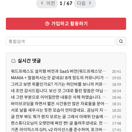
이전
1
/ 67
다음
가입하고 활동하기
실시간 댓글
워드프레스도 설치형 버전과 SaaS 버전(워드프레스닷컴)은 다른 점이 많습니다. SaaS로 제공한다면 GPL 라이...
20:41
MANIA + 말씀하시는것 같네요! 8개 정도의 커뮤니티가 저 MANIA+ 기반으로 구축된거로 알고 있습니다. SaaS ...
19:05
그러고 보면 위폴인가요? 거기는 하단바를 보니까 커뮤니티 빌딩 SaaS 솔루션을 사용하고 있는거 같더라고요...
18:59
네 조언 감사드립니다. 보신 것 그대로 틀린 말씀은 아닙니다. 다만, 배포한 것에 대해 흥미가 떨어져서 뒷...
18:54
네 그런 부분으로 이어질만한 내용은 삭제 하였습니다. 불편을 드려 죄송합니다. 저희는 비즈니스 완성할 수...
18:46
바이브코딩을 하면서 짧은 시간동안 많은 자료들을 문어발식 확장하면서 이미 배포한것에대한 흥미가 떨어지...
18:31
서로 날을 세우시는 듯한 모습이 안타깝네요.. 곰님이 지금까지 이끌어주셨던것처럼 안정적인 코어도 필요하...
18:20
글 전부 봐도 뭐가 뭔지 모르는 글 그래서 아래위 단숨에 쭈욱 훝어만 보고 말았지만 참 대단한 정성이예요....
17:50
짠스튜디오님이 오랫만에 짜잔 짠! 글 올려주셨네요. 전 봐도 잘 모르는 내용이지만 그래도 응원드려요.
17:48
기존 라이믹스의 GPL v2 라이선스를 준수하여, 포크버전도 GPL v2 라이선스로 공개 배포됩니다.
17:41