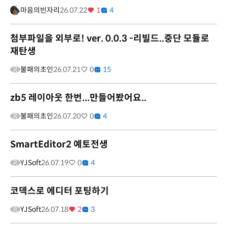
마음의빈자리
26.07.22
1
4
첨부파일을 외부로! ver. 0.0.3 -리빌드..중단 모듈로
재탄생
불패의초인
26.07.21
0
15
zb5 레이아웃 한번...만들어봤어요..
불패의초인
26.07.20
0
4
SmartEditor2 예토전생
YJSoft
26.07.19
0
4
코덱스로 에디터 포팅하기
YJSoft
26.07.18
2
3