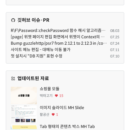
깃허브 이슈·PR
R\F\Password::checkPassword 함수 해시 알고리즘을 암시적으로 호출하는 경우 Argon2id 해시 비교 실패
08.03
[page] 위젯 페이지 편집 화면에서 위젯이 Context의 module_info를 덮어쓰면 저장이 ERR_ACT_IS_NOT_STANDALONE으로 실패
07.25
Bump guzzlehttp/psr7 from 2.12.1 to 2.12.3 in /common
07.24
사이트 메뉴 편집 - 대메뉴 이동 불가
07.11
첫 설치시 "DB 지원" 표현 수정
07.10
업데이트된 자료
쇼핑몰 모듈
딱따고기
15
이미지 슬라이드 MH Slide
팔공산
1
Tab 형태의 콘텐츠 박스 MH Tab