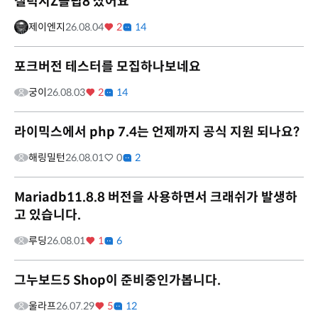
갤럭시Z플립8 샀어요
제이엔지
26.08.04
2
14
포크버전 테스터를 모집하나보네요
궁이
26.08.03
2
14
라이믹스에서 php 7.4는 언제까지 공식 지원 되나요?
해링밀턴
26.08.01
0
2
Mariadb11.8.8 버전을 사용하면서 크래쉬가 발생하
고 있습니다.
루딩
26.08.01
1
6
그누보드5 Shop이 준비중인가봅니다.
울라프
26.07.29
5
12