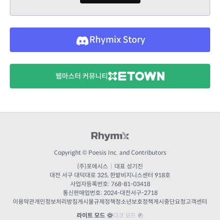
Rhymix Story
웹마스터 커뮤니티
Copyright © Poesis Inc. and Contributors
(주)포에시스
|
대표 성기진
대전
서구 대덕대로 325, 한밭비지니스센터 918호
사업자등록번호: 768-81-03418
통신판매업번호:
2024-대전서구-2718
이용약관
개인정보처리방침
게시물규제정책
청소년보호정책
게시중단요청
고객센터
라이트 모드
다크 모드