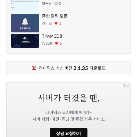
팔공산
0
종합 알림 모듈
리버스
1
TinyMCE 8
YJSoft
5
2.1.35
라이믹스 최신 버전
다운로드
광고
라이믹스 유저에게 딱 맞는
서버 세팅·이전·튜닝 및 종합 자문 서비스
상담 요청하기