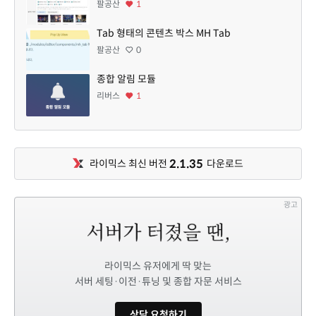
팔공산
1
Tab 형태의 콘텐츠 박스 MH Tab
팔공산
0
종합 알림 모듈
리버스
1
2.1.35
라이믹스 최신 버전
다운로드
광고
라이믹스 유저에게 딱 맞는
서버 세팅·이전·튜닝 및 종합 자문 서비스
상담 요청하기