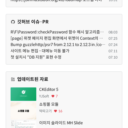
깃허브 이슈·PR
R\F\Password::checkPassword 함수 해시 알고리즘을 암시적으로 호출하는 경우 Argon2id 해시 비교 실패
08.03
[page] 위젯 페이지 편집 화면에서 위젯이 Context의 module_info를 덮어쓰면 저장이 ERR_ACT_IS_NOT_STANDALONE으로 실패
07.25
Bump guzzlehttp/psr7 from 2.12.1 to 2.12.3 in /common
07.24
사이트 메뉴 편집 - 대메뉴 이동 불가
07.11
첫 설치시 "DB 지원" 표현 수정
07.10
업데이트된 자료
CKEditor 5
YJSoft
7
쇼핑몰 모듈
딱따고기
16
이미지 슬라이드 MH Slide