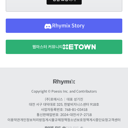
Rhymix Story
웹마스터 커뮤니티
Copyright © Poesis Inc. and Contributors
(주)포에시스
|
대표 성기진
대전
서구 대덕대로 325, 한밭비지니스센터 918호
사업자등록번호: 768-81-03418
통신판매업번호:
2024-대전서구-2718
이용약관
개인정보처리방침
게시물규제정책
청소년보호정책
게시중단요청
고객센터
라이트 모드
다크 모드