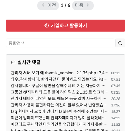
이전
1
/ 6
다음
가입하고 활동하기
실시간 댓글
관리자 서버 보기 에 rhymix_version : 2.1.35 php : 7.4.3 (64-bit) db.type : mysql (innodb, utf8mb4) db...
08:12
와우..감사합니다. 한가지만 더 물어봐도 되겠는지요. Password.php 파일안에 클래스와 함수들은 순수 php ...
07:51
감사합니다. 구글이 답변을 잘해주네요. 저는 지금까지 md5 에 머물러 있었네요. md5는 구석기 알고리즘이 ...
07:45
그동안 챚지피티의 도움 받아 라이믹스 2.1.35 로 업그레이드 잘 한 것은 부인할 수 없는 사실입니다. 그런...
01:25
한가지 테마에 다양한 모듈, 애드온 등을 같이 사용하게 되면 의외로 어려운게 일관성이 있는 디자인의 유지...
20:26
관리자 사용이 불편하다는 의견이 일부 있어서 반영했습니다 ㅎㅎ 8.4이상도 지원될 수 있도록 10.5.2 혹은 ...
17:36
faq 형태에서 오류가 있어서 fable이 수정해 주었습니다. 참고하세요. 증상 FAQ형 목록에서 항목을 펼치면 ...
15:27
최근에 업데이트했는데 관리자페이지가 많이 달라졌네요 여기서 모듈 설치하려고 하니 php 8.4.14버전이라 8...
14:25
예전에도 구체적인 타임라인을 언급했다가 지키지 못한 것에 죄송한 마음이 있다 보니 (코어 개발/운영 자체...
11:52
https://joinmastodon.org/ko/roadmap 로드맵 이야기가 나온김에 적자면 공홈에 대략적인 로드맵이 공개되어...
10:31