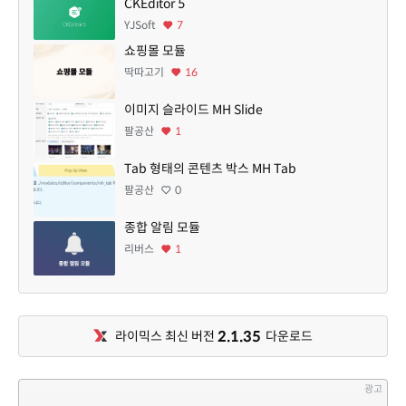
CKEditor 5
YJSoft
7
쇼핑몰 모듈
딱따고기
16
이미지 슬라이드 MH Slide
팔공산
1
Tab 형태의 콘텐츠 박스 MH Tab
팔공산
0
종합 알림 모듈
리버스
1
2.1.35
라이믹스 최신 버전
다운로드
광고