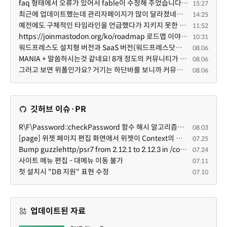
faq 형태에서 오류가 있어서 fable이 수정해 주었습니다. 참고하세요. 증상 FAQ형 목록에서 항목을 펼치면 ...
15:27
최근에 업데이트했는데 관리자페이지가 많이 달라졌네요 여기서 모듈 설치하려고 하니 php 8.4.14버전이라 8...
14:25
예전에도 구체적인 타임라인을 언급했다가 지키지 못한 것에 죄송한 마음이 있다 보니 (코어 개발/운영 자체...
11:52
https://joinmastodon.org/ko/roadmap 로드맵 이야기가 나온김에 적자면 공홈에 대략적인 로드맵이 공개되어...
10:31
워드프레스도 설치형 버전과 SaaS 버전(워드프레스닷컴)은 다른 점이 많습니다. SaaS로 제공한다면 GPL 라이...
08.06
MANIA + 말씀하시는것 같네요! 8개 정도의 커뮤니티가 저 MANIA+ 기반으로 구축된거로 알고 있습니다. SaaS ...
08.06
그러고 보면 위폴인가요? 거기는 하단바를 보니까 커뮤니티 빌딩 SaaS 솔루션을 사용하고 있는거 같더라고요...
08.06
깃허브 이슈·PR
R\F\Password::checkPassword 함수 해시 알고리즘을 암시적으로 호출하는 경우 Argon2id 해시 비교 실패
08.03
[page] 위젯 페이지 편집 화면에서 위젯이 Context의 module_info를 덮어쓰면 저장이 ERR_ACT_IS_NOT_STANDALONE으로 실패
07.25
Bump guzzlehttp/psr7 from 2.12.1 to 2.12.3 in /common
07.24
사이트 메뉴 편집 - 대메뉴 이동 불가
07.11
첫 설치시 "DB 지원" 표현 수정
07.10
업데이트된 자료