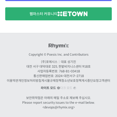
웹마스터 커뮤니티
Copyright © Poesis Inc. and Contributors
(주)포에시스
|
대표 성기진
대전
서구 대덕대로 325, 한밭비지니스센터 918호
사업자등록번호: 768-81-03418
통신판매업번호:
2024-대전서구-2718
이용약관
개인정보처리방침
게시물규제정책
청소년보호정책
게시중단요청
고객센터
라이트 모드
다크 모드
보안취약점은 아래의 메일 주소로 제보해 주십시오.
Please report security issues to the e-mail below.
<
devops@rhymix.org
>