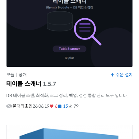
모듈
|
공개
쉬운 설치
테이블 스캐너
1.5.7
DB 테이블 스캔, 최적화, 로그 정리, 백업, 점검 통합 관리 도구 입니다.
불패의초인
26.06.19
6
15
79