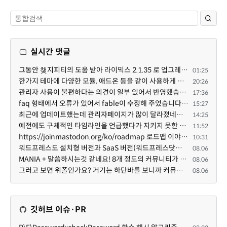
실시간 댓글
그동안 챚지피티의 도움 받아 라이믹스 2.1.35 로 업그레이드 잘 한 것은 부인할 수 없는 사실입니다. 그런...
01:25
한가지 테마에 다양한 모듈, 애드온 등을 같이 사용하게 되면 의외로 어려운게 일관성이 있는 디자인의 유지...
20:26
관리자 사용이 불편하다는 의견이 일부 있어서 반영했습니다 ㅎㅎ 8.4이상도 지원될 수 있도록 10.5.2 혹은 ...
17:36
faq 형태에서 오류가 있어서 fable이 수정해 주었습니다. 참고하세요. 증상 FAQ형 목록에서 항목을 펼치면 ...
15:27
최근에 업데이트했는데 관리자페이지가 많이 달라졌네요 여기서 모듈 설치하려고 하니 php 8.4.14버전이라 8...
14:25
예전에도 구체적인 타임라인을 언급했다가 지키지 못한 것에 죄송한 마음이 있다 보니 (코어 개발/운영 자체...
11:52
https://joinmastodon.org/ko/roadmap 로드맵 이야기가 나온김에 적자면 공홈에 대략적인 로드맵이 공개되어...
10:31
워드프레스도 설치형 버전과 SaaS 버전(워드프레스닷컴)은 다른 점이 많습니다. SaaS로 제공한다면 GPL 라이...
08.06
MANIA + 말씀하시는것 같네요! 8개 정도의 커뮤니티가 저 MANIA+ 기반으로 구축된거로 알고 있습니다. SaaS ...
08.06
그러고 보면 위폴인가요? 거기는 하단바를 보니까 커뮤니티 빌딩 SaaS 솔루션을 사용하고 있는거 같더라고요...
08.06
깃허브 이슈·PR