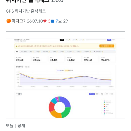
위치기반 출석체크
1.0.0
GPS 위치기반 출석체크
딱따고기
26.07.10
3
7
29
모듈
|
공개