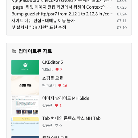
R\F\Password::checkPassword 함수 해시 알고리즘을 암시적으로 호출하는 경우 Argon2id 해시 비교 실패
08.03
[page] 위젯 페이지 편집 화면에서 위젯이 Context의 module_info를 덮어쓰면 저장이 ERR_ACT_IS_NOT_STANDALONE으로 실패
07.25
Bump guzzlehttp/psr7 from 2.12.1 to 2.12.3 in /common
07.24
사이트 메뉴 편집 - 대메뉴 이동 불가
07.11
첫 설치시 "DB 지원" 표현 수정
07.10
업데이트된 자료
CKEditor 5
YJSoft
7
쇼핑몰 모듈
딱따고기
16
이미지 슬라이드 MH Slide
팔공산
1
Tab 형태의 콘텐츠 박스 MH Tab
팔공산
0