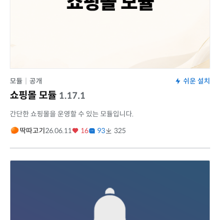
모듈
|
공개
쉬운 설치
쇼핑몰 모듈
1.17.1
간단한 쇼핑몰을 운영할 수 있는 모듈입니다.
딱따고기
26.06.11
16
93
325