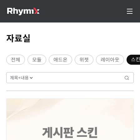
자료실
스
전체
모듈
애드온
위젯
레이아웃