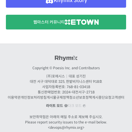
Rhymix Story
웹마스터 커뮤니티
Copyright © Poesis Inc. and Contributors
(주)포에시스
|
대표 성기진
대전
서구 대덕대로 325, 한밭비지니스센터 918호
사업자등록번호: 768-81-03418
통신판매업번호:
2024-대전서구-2718
이용약관
개인정보처리방침
게시물규제정책
청소년보호정책
게시중단요청
고객센터
라이트 모드
다크 모드
보안취약점은 아래의 메일 주소로 제보해 주십시오.
Please report security issues to the e-mail below.
<
devops@rhymix.org
>