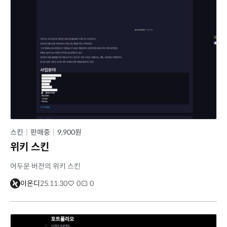
스킨
|
판매중
|
9,900원
위키 스킨
어두운 버전의 위키 스킨
이온디
25.11.30
0
0