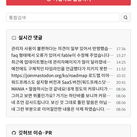
실시간 댓글
관리자 사용이 불편하다는 의견이 일부 있어서 반영했습니다 ㅎㅎ 8.4이상도 지원될 수 있도록 10.5.2 혹은 ...
17:36
faq 형태에서 오류가 있어서 fable이 수정해 주었습니다. 참고하세요. 증상 FAQ형 목록에서 항목을 펼치면 ...
15:27
최근에 업데이트했는데 관리자페이지가 많이 달라졌네요 여기서 모듈 설치하려고 하니 php 8.4.14버전이라 8...
14:25
예전에도 구체적인 타임라인을 언급했다가 지키지 못한 것에 죄송한 마음이 있다 보니 (코어 개발/운영 자체...
11:52
https://joinmastodon.org/ko/roadmap 로드맵 이야기가 나온김에 적자면 공홈에 대략적인 로드맵이 공개되어...
10:31
워드프레스도 설치형 버전과 SaaS 버전(워드프레스닷컴)은 다른 점이 많습니다. SaaS로 제공한다면 GPL 라이...
20:41
MANIA + 말씀하시는것 같네요! 8개 정도의 커뮤니티가 저 MANIA+ 기반으로 구축된거로 알고 있습니다. SaaS ...
08.06
그러고 보면 위폴인가요? 거기는 하단바를 보니까 커뮤니티 빌딩 SaaS 솔루션을 사용하고 있는거 같더라고요...
08.06
네 조언 감사드립니다. 보신 것 그대로 틀린 말씀은 아닙니다. 다만, 배포한 것에 대해 흥미가 떨어져서 뒷...
08.06
네 그런 부분으로 이어질만한 내용은 삭제 하였습니다. 불편을 드려 죄송합니다. 저희는 비즈니스 완성할 수...
08.06
깃허브 이슈·PR