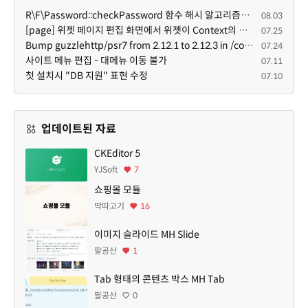
R\F\Password::checkPassword 함수 해시 알고리즘을 암시적으로 호출하는 경우 Argon2id 해시 비교 실패
08.03
[page] 위젯 페이지 편집 화면에서 위젯이 Context의 module_info를 덮어쓰면 저장이 ERR_ACT_IS_NOT_STANDALONE으로 실패
07.25
Bump guzzlehttp/psr7 from 2.12.1 to 2.12.3 in /common
07.24
사이트 메뉴 편집 - 대메뉴 이동 불가
07.11
첫 설치시 "DB 지원" 표현 수정
07.10
업데이트된 자료
CKEditor 5
YJSoft
7
쇼핑몰 모듈
딱따고기
16
이미지 슬라이드 MH Slide
팔공산
1
Tab 형태의 콘텐츠 박스 MH Tab
팔공산
0