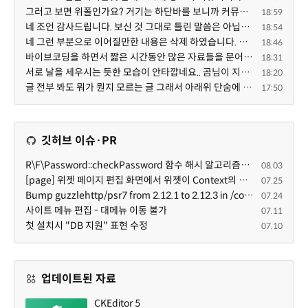
그러고 보면 위폴인가요? 거기는 하단바를 보니까 커뮤니티 빌딩 SaaS 솔루션을 사용하고 있는거 같더라고요...
18:59
네 조언 감사드립니다. 보신 것 그대로 틀린 말씀은 아닙니다. 다만, 배포한 것에 대해 흥미가 떨어져서 뒷...
18:54
네 그런 부분으로 이어질만한 내용은 삭제 하였습니다. 불편을 드려 죄송합니다. 저희는 비즈니스 완성할 수...
18:46
바이브코딩을 하면서 짧은 시간동안 많은 자료들을 문어발식 확장하면서 이미 배포한것에대한 흥미가 떨어지...
18:31
서로 날을 세우시는 듯한 모습이 안타깝네요.. 곰님이 지금까지 이끌어주셨던것처럼 안정적인 코어도 필요하...
18:20
글 전부 봐도 뭐가 뭔지 모르는 글 그래서 아래위 단숨에 쭈욱 훝어만 보고 말았지만 참 대단한 정성이예요....
17:50
깃허브 이슈·PR
R\F\Password::checkPassword 함수 해시 알고리즘을 암시적으로 호출하는 경우 Argon2id 해시 비교 실패
08.03
[page] 위젯 페이지 편집 화면에서 위젯이 Context의 module_info를 덮어쓰면 저장이 ERR_ACT_IS_NOT_STANDALONE으로 실패
07.25
Bump guzzlehttp/psr7 from 2.12.1 to 2.12.3 in /common
07.24
사이트 메뉴 편집 - 대메뉴 이동 불가
07.11
첫 설치시 "DB 지원" 표현 수정
07.10
업데이트된 자료
CKEditor 5