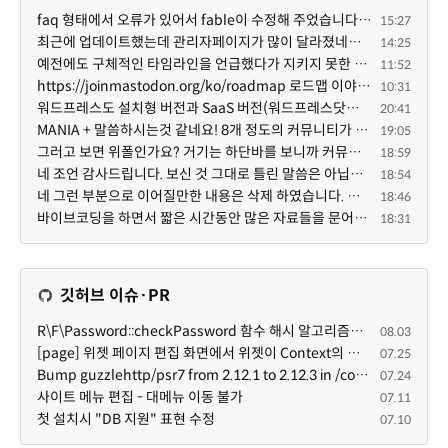
faq 형태에서 오류가 있어서 fable이 수정해 주었습니다. 참고하세요. 증상 FAQ형 목록에서 항목을 펼치면 ...
15:27
최근에 업데이트했는데 관리자페이지가 많이 달라졌네요 여기서 모듈 설치하려고 하니 php 8.4.14버전이라 8...
14:25
예전에도 구체적인 타임라인을 언급했다가 지키지 못한 것에 죄송한 마음이 있다 보니 (코어 개발/운영 자체...
11:52
https://joinmastodon.org/ko/roadmap 로드맵 이야기가 나온김에 적자면 공홈에 대략적인 로드맵이 공개되어...
10:31
워드프레스도 설치형 버전과 SaaS 버전(워드프레스닷컴)은 다른 점이 많습니다. SaaS로 제공한다면 GPL 라이...
20:41
MANIA + 말씀하시는것 같네요! 8개 정도의 커뮤니티가 저 MANIA+ 기반으로 구축된거로 알고 있습니다. SaaS ...
19:05
그러고 보면 위폴인가요? 거기는 하단바를 보니까 커뮤니티 빌딩 SaaS 솔루션을 사용하고 있는거 같더라고요...
18:59
네 조언 감사드립니다. 보신 것 그대로 틀린 말씀은 아닙니다. 다만, 배포한 것에 대해 흥미가 떨어져서 뒷...
18:54
네 그런 부분으로 이어질만한 내용은 삭제 하였습니다. 불편을 드려 죄송합니다. 저희는 비즈니스 완성할 수...
18:46
바이브코딩을 하면서 짧은 시간동안 많은 자료들을 문어발식 확장하면서 이미 배포한것에대한 흥미가 떨어지...
18:31
깃허브 이슈·PR
R\F\Password::checkPassword 함수 해시 알고리즘을 암시적으로 호출하는 경우 Argon2id 해시 비교 실패
08.03
[page] 위젯 페이지 편집 화면에서 위젯이 Context의 module_info를 덮어쓰면 저장이 ERR_ACT_IS_NOT_STANDALONE으로 실패
07.25
Bump guzzlehttp/psr7 from 2.12.1 to 2.12.3 in /common
07.24
사이트 메뉴 편집 - 대메뉴 이동 불가
07.11
첫 설치시 "DB 지원" 표현 수정
07.10