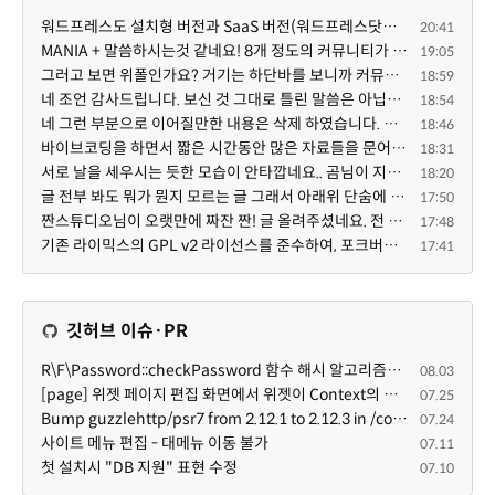
워드프레스도 설치형 버전과 SaaS 버전(워드프레스닷컴)은 다른 점이 많습니다. SaaS로 제공한다면 GPL 라이...
20:41
MANIA + 말씀하시는것 같네요! 8개 정도의 커뮤니티가 저 MANIA+ 기반으로 구축된거로 알고 있습니다. SaaS ...
19:05
그러고 보면 위폴인가요? 거기는 하단바를 보니까 커뮤니티 빌딩 SaaS 솔루션을 사용하고 있는거 같더라고요...
18:59
네 조언 감사드립니다. 보신 것 그대로 틀린 말씀은 아닙니다. 다만, 배포한 것에 대해 흥미가 떨어져서 뒷...
18:54
네 그런 부분으로 이어질만한 내용은 삭제 하였습니다. 불편을 드려 죄송합니다. 저희는 비즈니스 완성할 수...
18:46
바이브코딩을 하면서 짧은 시간동안 많은 자료들을 문어발식 확장하면서 이미 배포한것에대한 흥미가 떨어지...
18:31
서로 날을 세우시는 듯한 모습이 안타깝네요.. 곰님이 지금까지 이끌어주셨던것처럼 안정적인 코어도 필요하...
18:20
글 전부 봐도 뭐가 뭔지 모르는 글 그래서 아래위 단숨에 쭈욱 훝어만 보고 말았지만 참 대단한 정성이예요....
17:50
짠스튜디오님이 오랫만에 짜잔 짠! 글 올려주셨네요. 전 봐도 잘 모르는 내용이지만 그래도 응원드려요.
17:48
기존 라이믹스의 GPL v2 라이선스를 준수하여, 포크버전도 GPL v2 라이선스로 공개 배포됩니다.
17:41
깃허브 이슈·PR
R\F\Password::checkPassword 함수 해시 알고리즘을 암시적으로 호출하는 경우 Argon2id 해시 비교 실패
08.03
[page] 위젯 페이지 편집 화면에서 위젯이 Context의 module_info를 덮어쓰면 저장이 ERR_ACT_IS_NOT_STANDALONE으로 실패
07.25
Bump guzzlehttp/psr7 from 2.12.1 to 2.12.3 in /common
07.24
사이트 메뉴 편집 - 대메뉴 이동 불가
07.11
첫 설치시 "DB 지원" 표현 수정
07.10