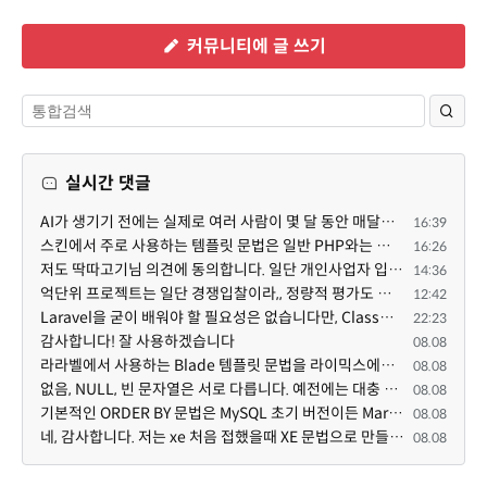
커뮤니티에 글 쓰기
실시간 댓글
AI가 생기기 전에는 실제로 여러 사람이 몇 달 동안 매달려야 하는 프로젝트였는데... 이제는 한두 명이 쳐...
16:39
스킨에서 주로 사용하는 템플릿 문법은 일반 PHP와는 다른 고유의 문법이라고 부를 만한 여지가 있습니다. ...
16:26
저도 딱따고기님 의견에 동의합니다. 일단 개인사업자 입장에서 억단위 프로젝트를 진행하면 요구사항도 빡...
14:36
억단위 프로젝트는 일단 경쟁입찰이라,, 정량적 평가도 중요합니다. 그래서 많은 고급인력을 보유할수록 유...
12:42
Laravel을 굳이 배워야 할 필요성은 없습니다만, Class기반의 객체 지향 프로그래밍과, PSR-4라는 Composer...
22:23
감사합니다! 잘 사용하겠습니다
08.08
라라벨에서 사용하는 Blade 템플릿 문법을 라이믹스에서도 일부분 도입하였는데, 양쪽의 템플릿 매뉴얼 분량...
08.08
없음, NULL, 빈 문자열은 서로 다릅니다. 예전에는 대충 써도 서로 통용되었지만, 그것 때문에 버그나 보안...
08.08
기본적인 ORDER BY 문법은 MySQL 초기 버전이든 MariaDB 최신 버전이든 차이가 없습니다. 라이믹스 게시판에...
08.08
네, 감사합니다. 저는 xe 처음 접했을때 XE 문법으로 만들었다고 해서 xe코드들이 php와 전혀 다른것 같이 ...
08.08