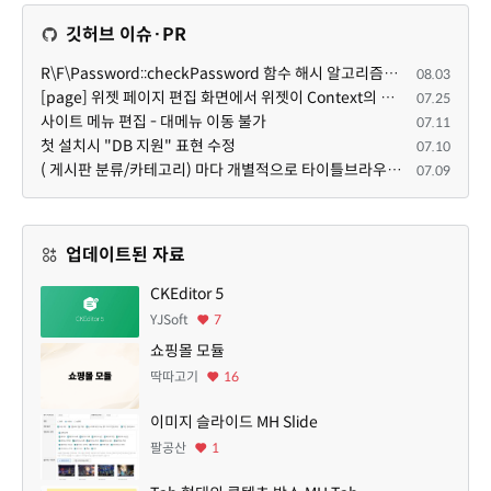
깃허브 이슈·PR
R\F\Password::checkPassword 함수 해시 알고리즘을 암시적으로 호출하는 경우 Argon2id 해시 비교 실패
08.03
[page] 위젯 페이지 편집 화면에서 위젯이 Context의 module_info를 덮어쓰면 저장이 ERR_ACT_IS_NOT_STANDALONE으로 실패
07.25
사이트 메뉴 편집 - 대메뉴 이동 불가
07.11
첫 설치시 "DB 지원" 표현 수정
07.10
( 게시판 분류/카테고리) 마다 개별적으로 타이틀브라우저 제목 및 seo설명 넣을 수 있으면 어떨지 해서 글 등록해봅니다.
07.09
업데이트된 자료
CKEditor 5
YJSoft
7
쇼핑몰 모듈
딱따고기
16
이미지 슬라이드 MH Slide
팔공산
1