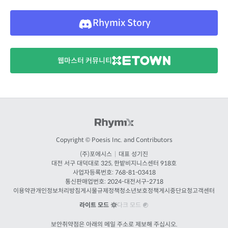
Rhymix Story
웹마스터 커뮤니티
Copyright © Poesis Inc. and Contributors
(주)포에시스
|
대표 성기진
대전
서구 대덕대로 325, 한밭비지니스센터 918호
사업자등록번호: 768-81-03418
통신판매업번호:
2024-대전서구-2718
이용약관
개인정보처리방침
게시물규제정책
청소년보호정책
게시중단요청
고객센터
라이트 모드
다크 모드
보안취약점은 아래의 메일 주소로 제보해 주십시오.