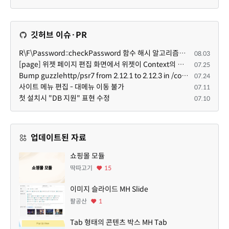
깃허브 이슈·PR
R\F\Password::checkPassword 함수 해시 알고리즘을 암시적으로 호출하는 경우 Argon2id 해시 비교 실패
08.03
[page] 위젯 페이지 편집 화면에서 위젯이 Context의 module_info를 덮어쓰면 저장이 ERR_ACT_IS_NOT_STANDALONE으로 실패
07.25
Bump guzzlehttp/psr7 from 2.12.1 to 2.12.3 in /common
07.24
사이트 메뉴 편집 - 대메뉴 이동 불가
07.11
첫 설치시 "DB 지원" 표현 수정
07.10
업데이트된 자료
쇼핑몰 모듈
딱따고기
15
이미지 슬라이드 MH Slide
팔공산
1
Tab 형태의 콘텐츠 박스 MH Tab