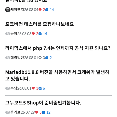
갤럭시Z플립8 샀어요
제이엔지
26.08.04
2
14
포크버전 테스터를 모집하나보네요
궁이
26.08.03
2
14
라이믹스에서 php 7.4는 언제까지 공식 지원 되나요?
해링밀턴
26.08.01
0
2
Mariadb11.8.8 버전을 사용하면서 크래쉬가 발생하
고 있습니다.
루딩
26.08.01
1
6
그누보드5 Shop이 준비중인가봅니다.
울라프
26.07.29
5
12