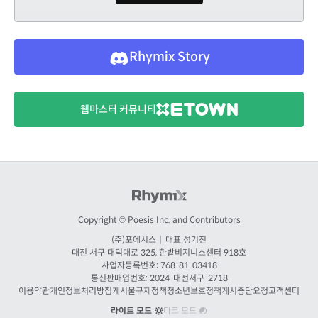
Rhymix Story
웹마스터 커뮤니티
Copyright © Poesis Inc. and Contributors
(주)포에시스
|
대표 성기진
대전
서구 대덕대로 325, 한밭비지니스센터 918호
사업자등록번호: 768-81-03418
통신판매업번호:
2024-대전서구-2718
이용약관
개인정보처리방침
게시물규제정책
청소년보호정책
게시중단요청
고객센터
라이트 모드
다크 모드