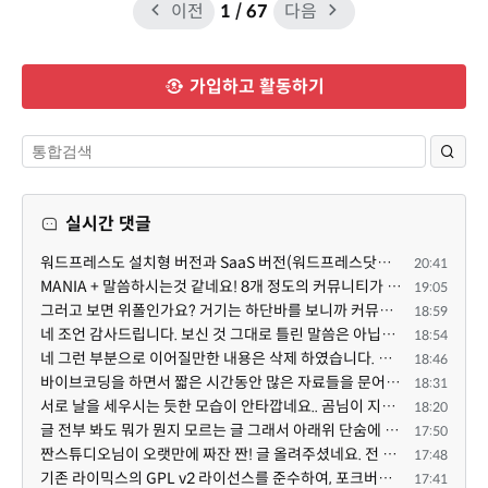
이전
1
/ 67
다음
가입하고 활동하기
실시간 댓글
워드프레스도 설치형 버전과 SaaS 버전(워드프레스닷컴)은 다른 점이 많습니다. SaaS로 제공한다면 GPL 라이...
20:41
MANIA + 말씀하시는것 같네요! 8개 정도의 커뮤니티가 저 MANIA+ 기반으로 구축된거로 알고 있습니다. SaaS ...
19:05
그러고 보면 위폴인가요? 거기는 하단바를 보니까 커뮤니티 빌딩 SaaS 솔루션을 사용하고 있는거 같더라고요...
18:59
네 조언 감사드립니다. 보신 것 그대로 틀린 말씀은 아닙니다. 다만, 배포한 것에 대해 흥미가 떨어져서 뒷...
18:54
네 그런 부분으로 이어질만한 내용은 삭제 하였습니다. 불편을 드려 죄송합니다. 저희는 비즈니스 완성할 수...
18:46
바이브코딩을 하면서 짧은 시간동안 많은 자료들을 문어발식 확장하면서 이미 배포한것에대한 흥미가 떨어지...
18:31
서로 날을 세우시는 듯한 모습이 안타깝네요.. 곰님이 지금까지 이끌어주셨던것처럼 안정적인 코어도 필요하...
18:20
글 전부 봐도 뭐가 뭔지 모르는 글 그래서 아래위 단숨에 쭈욱 훝어만 보고 말았지만 참 대단한 정성이예요....
17:50
짠스튜디오님이 오랫만에 짜잔 짠! 글 올려주셨네요. 전 봐도 잘 모르는 내용이지만 그래도 응원드려요.
17:48
기존 라이믹스의 GPL v2 라이선스를 준수하여, 포크버전도 GPL v2 라이선스로 공개 배포됩니다.
17:41