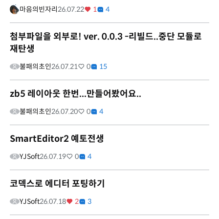
마음의빈자리
26.07.22
1
4
첨부파일을 외부로! ver. 0.0.3 -리빌드..중단 모듈로
재탄생
불패의초인
26.07.21
0
15
zb5 레이아웃 한번...만들어봤어요..
불패의초인
26.07.20
0
4
SmartEditor2 예토전생
YJSoft
26.07.19
0
4
코덱스로 에디터 포팅하기
YJSoft
26.07.18
2
3