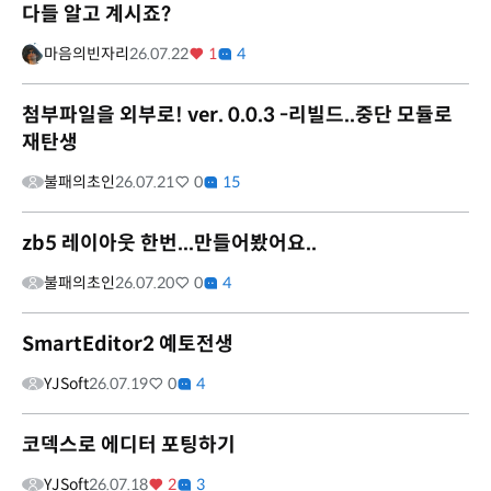
다들 알고 계시죠?
마음의빈자리
26.07.22
1
4
첨부파일을 외부로! ver. 0.0.3 -리빌드..중단 모듈로
재탄생
불패의초인
26.07.21
0
15
zb5 레이아웃 한번...만들어봤어요..
불패의초인
26.07.20
0
4
SmartEditor2 예토전생
YJSoft
26.07.19
0
4
코덱스로 에디터 포팅하기
YJSoft
26.07.18
2
3