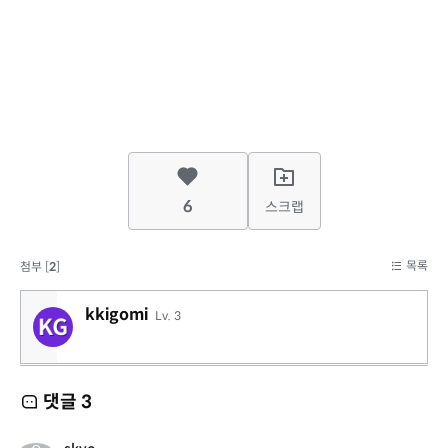
6
스크랩
목록
첨부 [
2
]
kkigomi
Lv. 3
댓글
3