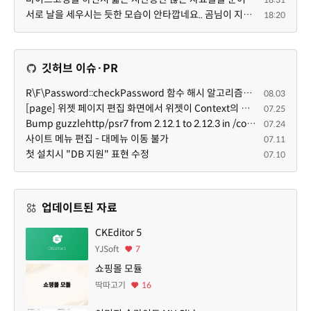
서로 날을 세우시는 듯한 모습이 안타깝네요.. 곰님이 지금까지 이끌어주셨던것처럼 안정적인 코어도 필요하...
18:20
깃허브 이슈·PR
R\F\Password::checkPassword 함수 해시 알고리즘을 암시적으로 호출하는 경우 Argon2id 해시 비교 실패
08.03
[page] 위젯 페이지 편집 화면에서 위젯이 Context의 module_info를 덮어쓰면 저장이 ERR_ACT_IS_NOT_STANDALONE으로 실패
07.25
Bump guzzlehttp/psr7 from 2.12.1 to 2.12.3 in /common
07.24
사이트 메뉴 편집 - 대메뉴 이동 불가
07.11
첫 설치시 "DB 지원" 표현 수정
07.10
업데이트된 자료
CKEditor 5
YJSoft
7
쇼핑몰 모듈
딱따고기
16