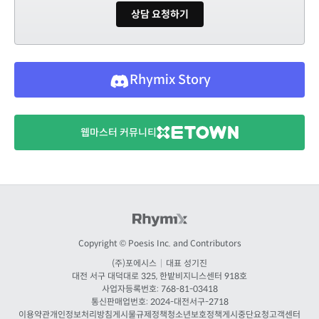
상담 요청하기
Rhymix Story
웹마스터 커뮤니티
Copyright © Poesis Inc. and Contributors
(주)포에시스
|
대표 성기진
대전
서구 대덕대로 325, 한밭비지니스센터 918호
사업자등록번호: 768-81-03418
통신판매업번호:
2024-대전서구-2718
이용약관
개인정보처리방침
게시물규제정책
청소년보호정책
게시중단요청
고객센터