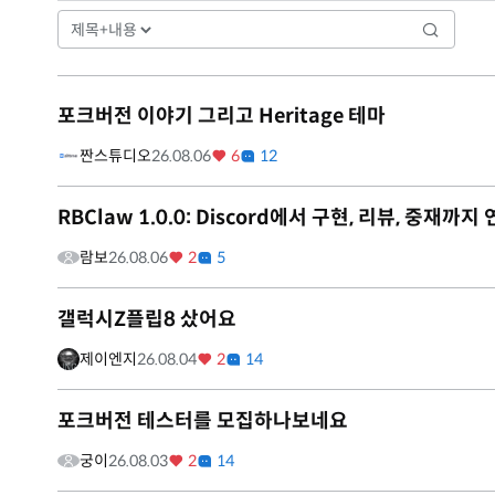
포크버전 이야기 그리고 Heritage 테마
짠스튜디오
26.08.06
6
12
RBClaw 1.0.0: Discord에서 구현, 리뷰, 중
람보
26.08.06
2
5
갤럭시Z플립8 샀어요
제이엔지
26.08.04
2
14
포크버전 테스터를 모집하나보네요
궁이
26.08.03
2
14