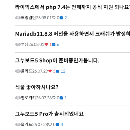
라이믹스에서 php 7.4는 언제까지 공식 지원 되나요
해링밀턴
26.08.01
0
2
Mariadb11.8.8 버전을 사용하면서 크래쉬가 발생
루딩
26.08.01
1
6
그누보드5 Shop이 준비중인가봅니다.
울라프
26.07.29
5
12
식물 좋아하시나요?
벨로위키
26.07.28
0
1
그누보드5 Pro가 출시되었네요
울라프
26.07.28
0
4