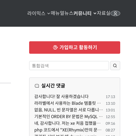
매뉴얼
뉴스
자료실
라이믹스
커뮤니티
가입하고 활동하기
실시간 댓글
감사합니다! 잘 사용하겠습니다
17:13
라라벨에서 사용하는 Blade 템플릿 문법을 라이믹스에서도 일부분 도입하였는데, 양쪽의 템플릿 매뉴얼 분량...
13:10
없음, NULL, 빈 문자열은 서로 다릅니다. 예전에는 대충 써도 서로 통용되었지만, 그것 때문에 버그나 보안...
13:01
기본적인 ORDER BY 문법은 MySQL 초기 버전이든 MariaDB 최신 버전이든 차이가 없습니다. 라이믹스 게시판에...
12:55
네, 감사합니다. 저는 xe 처음 접했을때 XE 문법으로 만들었다고 해서 xe코드들이 php와 전혀 다른것 같이 ...
09:16
php 코드에서 "XE(Rhymix)만의 문법"이라는건 존재하지도 않고 별도의 인터프리터를 만들지 않는한 쓸 수도 ...
08:27