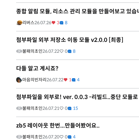
종합 알림 모듈, 리소스 관리 모듈을 만들어보고 있습
리버스
26.07.26
3
8
첨부파일 외부 저장소 이동 모듈 v2.0.0 [최종]
불패의초인
26.07.22
0
8
다들 알고 계시죠?
마음의빈자리
26.07.22
1
4
첨부파일을 외부로! ver. 0.0.3 -리빌드..중단 모듈
불패의초인
26.07.21
0
15
zb5 레이아웃 한번...만들어봤어요..
불패의초인
26.07.20
0
4