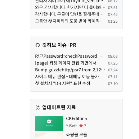
관리자 서버 보기 에 rhymix_version : 2.1.35 php : 7.4.3 (64-bit) db.type : mysql (innodb, utf8mb4) db...
08:12
와우..감사합니다. 한가지만 더 물어봐도 되겠는지요. Password.php 파일안에 클래스와 함수들은 순수 php ...
07:51
감사합니다. 구글이 답변을 잘해주네요. 저는 지금까지 md5 에 머물러 있었네요. md5는 구석기 알고리즘이 ...
07:45
그동안 챚지피티의 도움 받아 라이믹스 2.1.35 로 업그레이드 잘 한 것은 부인할 수 없는 사실입니다. 그런...
01:25
깃허브 이슈·PR
R\F\Password::checkPassword 함수 해시 알고리즘을 암시적으로 호출하는 경우 Argon2id 해시 비교 실패
08.03
[page] 위젯 페이지 편집 화면에서 위젯이 Context의 module_info를 덮어쓰면 저장이 ERR_ACT_IS_NOT_STANDALONE으로 실패
07.25
Bump guzzlehttp/psr7 from 2.12.1 to 2.12.3 in /common
07.24
사이트 메뉴 편집 - 대메뉴 이동 불가
07.11
첫 설치시 "DB 지원" 표현 수정
07.10
업데이트된 자료
CKEditor 5
YJSoft
7
쇼핑몰 모듈