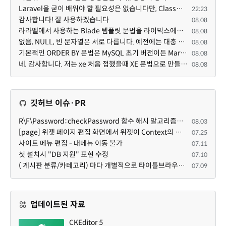
Laravel을 굳이 배워야 할 필요성은 없습니다만, Class기반의 객체 지향 프로그래밍과, PSR-4라는 Composer...
22:23
감사합니다! 잘 사용하겠습니다
08.08
라라벨에서 사용하는 Blade 템플릿 문법을 라이믹스에서도 일부분 도입하였는데, 양쪽의 템플릿 매뉴얼 분량...
08.08
없음, NULL, 빈 문자열은 서로 다릅니다. 예전에는 대충 써도 서로 통용되었지만, 그것 때문에 버그나 보안...
08.08
기본적인 ORDER BY 문법은 MySQL 초기 버전이든 MariaDB 최신 버전이든 차이가 없습니다. 라이믹스 게시판에...
08.08
네, 감사합니다. 저는 xe 처음 접했을때 XE 문법으로 만들었다고 해서 xe코드들이 php와 전혀 다른것 같이 ...
08.08
깃허브 이슈·PR
R\F\Password::checkPassword 함수 해시 알고리즘을 암시적으로 호출하는 경우 Argon2id 해시 비교 실패
08.03
[page] 위젯 페이지 편집 화면에서 위젯이 Context의 module_info를 덮어쓰면 저장이 ERR_ACT_IS_NOT_STANDALONE으로 실패
07.25
사이트 메뉴 편집 - 대메뉴 이동 불가
07.11
첫 설치시 "DB 지원" 표현 수정
07.10
( 게시판 분류/카테고리) 마다 개별적으로 타이틀브라우저 제목 및 seo설명 넣을 수 있으면 어떨지 해서 글 등록해봅니다.
07.09
업데이트된 자료
CKEditor 5