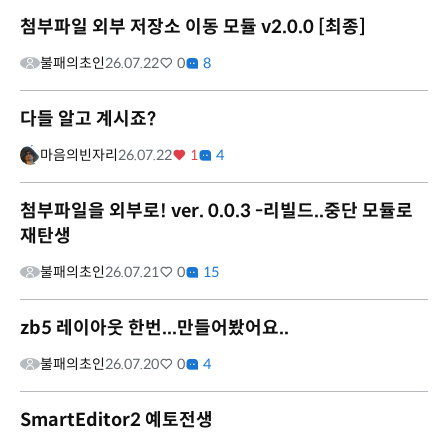
첨부파일 외부 저장소 이동 모듈 v2.0.0 [최종]
불패의초인
26.07.22
0
8
다들 알고 계시죠?
마음의빈자리
26.07.22
1
4
첨부파일을 외부로! ver. 0.0.3 -리빌드..중단 모듈로
재탄생
불패의초인
26.07.21
0
15
zb5 레이아웃 한번...만들어봤어요..
불패의초인
26.07.20
0
4
SmartEditor2 예토전생