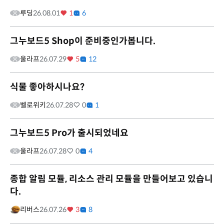
루딩
26.08.01
1
6
그누보드5 Shop이 준비중인가봅니다.
울라프
26.07.29
5
12
식물 좋아하시나요?
벨로위키
26.07.28
0
1
그누보드5 Pro가 출시되었네요
울라프
26.07.28
0
4
종합 알림 모듈, 리소스 관리 모듈을 만들어보고 있습니
다.
리버스
26.07.26
3
8