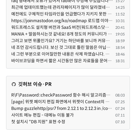
faq 형태에서 오류가 있어서 fable이 수정해 주었습니다. 참고하세요. 증상 FAQ형 목록에서 항목을 펼치면 ...
15:27
최근에 업데이트했는데 관리자페이지가 많이 달라졌네요 여기서 모듈 설치하려고 하니 php 8.4.14버전이라 8...
14:25
예전에도 구체적인 타임라인을 언급했다가 지키지 못한 것에 죄송한 마음이 있다 보니 (코어 개발/운영 자체...
11:52
https://joinmastodon.org/ko/roadmap 로드맵 이야기가 나온김에 적자면 공홈에 대략적인 로드맵이 공개되어...
10:31
워드프레스도 설치형 버전과 SaaS 버전(워드프레스닷컴)은 다른 점이 많습니다. SaaS로 제공한다면 GPL 라이...
20:41
MANIA + 말씀하시는것 같네요! 8개 정도의 커뮤니티가 저 MANIA+ 기반으로 구축된거로 알고 있습니다. SaaS ...
19:05
그러고 보면 위폴인가요? 거기는 하단바를 보니까 커뮤니티 빌딩 SaaS 솔루션을 사용하고 있는거 같더라고요...
18:59
네 조언 감사드립니다. 보신 것 그대로 틀린 말씀은 아닙니다. 다만, 배포한 것에 대해 흥미가 떨어져서 뒷...
18:54
네 그런 부분으로 이어질만한 내용은 삭제 하였습니다. 불편을 드려 죄송합니다. 저희는 비즈니스 완성할 수...
18:46
바이브코딩을 하면서 짧은 시간동안 많은 자료들을 문어발식 확장하면서 이미 배포한것에대한 흥미가 떨어지...
18:31
깃허브 이슈·PR
R\F\Password::checkPassword 함수 해시 알고리즘을 암시적으로 호출하는 경우 Argon2id 해시 비교 실패
08.03
[page] 위젯 페이지 편집 화면에서 위젯이 Context의 module_info를 덮어쓰면 저장이 ERR_ACT_IS_NOT_STANDALONE으로 실패
07.25
Bump guzzlehttp/psr7 from 2.12.1 to 2.12.3 in /common
07.24
사이트 메뉴 편집 - 대메뉴 이동 불가
07.11
첫 설치시 "DB 지원" 표현 수정
07.10