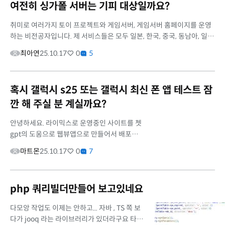
여전히 싱가폴 서버는 기피 대상일까요?
취미로 여러가지 토이 프로젝트와 게임서버, 게임서버 홈페이지를 운영
하는 비전공자입니다. 제 서비스들은 모두 일본, 한국, 중국, 동남아, 일부
북미유저 들을 대상으로 하고 있습니다. 한국이 유저풀이 제일 적고...
최아연
25.10.17
0
5
혹시 갤럭시 s25 또는 갤럭시 최신 폰 앱 테스트 잠
깐 해 주실 분 계실까요?
안녕하세요. 라이믹스로 운영중인 사이트를 쳇
gpt의 도움으로 웹뷰앱으로 만들어서 배포중에
있습니다. 저희 사이트 회원 중 갤럭시 s25 울트
마트몬
25.10.17
0
7
라 폰을 가지고 계신 분의 제보로 발견된 문제를
해결한 버젼을 다시 업...
php 쿼리빌더만들어 보고있네요
다모앙 작업도 이제는 안하고... 자바 , TS 쪽 보
다가 jooq 라는 라이브러리가 있더라구요 타입