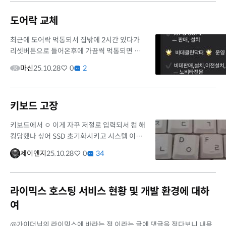
도어락 교체
최근에 도어락 먹통되서 집밖에 2시간 있다가
리셋버튼으로 들어온후에 가끔씩 먹통되면 리
셋누르는데 이러다가 안열리면 대형사고다 생
마신
25.10.28
0
2
각되서 10만원대 도어락 찾다가 좀비싸지만 할
인이 좀 되는게 나와서 구매했습...
키보드 고장
키보드에서 ㅇ 이게 자꾸 저절로 입력되서 컴 해
킹당했나 싶어 SSD 초기화시키고 시스템 이미
지 백업한거 복구하려 했는데 키보드에서 D자
제이엔지
25.10.28
0
34
키 한글로 ㅇ 이 키가 움푹 들어간거 발견했어요
컴으로 글자 잘 못써서 스...
라이믹스 호스팅 서비스 현황 및 개발 환경에 대하
여
@가이더님의 라이믹스에 바라는 점 이라는 글에 댓글을 적다보니 내용