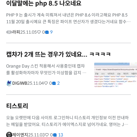
이달말에는 php 8.5 나오네요
PHP 9 는 출시가 계속 미뤄져서 내년은 PHP 8.6 이라고해요 PHP 8.5
11월 20일 출시예요 큰 특징은 파이프 연산자가 생겼다는거네요 함수형
프로그래밍의 방식을 도입한것입니다. $input = ' Some kind of
라피
25.11.05
0
9
string. '; ...
캡챠가 2개 뜨는 경우가 있네요... ㅋㅋㅋㅋ
Orange Day 스킨 적용해서 사용중인데 캡챠
를 활성화하자마자 무엇인가 이상함을 감지 2
개가 떠 주시네요 ㅋㅋㅋㅋㅋ;; 캡챠 적용전에
DIGIWB
25.11.04
0
2
이미 주의사항을 봐뒀기에 스킨 파일을 직접 수
정해서 {$captcha} 하나 달아주니...
티스토리
오늘 오랫만에 다음 사이트 로그인하니 티스토리 개인정보 이전 안내하
는 메일을 받았어요. 티스토리가 에이엑스지로 넘어가네요. 영어는 JNG
처럼 세글자 AXZ네요. 에이엑스지 주소를 보니 제가 사는 분당에 있는
제이엔지
25.11.03
0
13