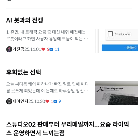
판...
AI 봇과의 전쟁
1. 휴먼, 내 트래픽 요금 좀 대신 내줘 예전에는
로봇이라고 하면 사용자 유입에 도움이 되는 구
글이나 네이버 등의 검색로봇과, 다른 사이트의
기진곰
25.11.01
6
11
게시물을 무단 복제하기 위한 (흔히 "파싱"이라
고 했죠) 크롤러가 대부...
후회없는 선택
오늘 씨디롬 케이블 하나가 빠진 일로 인해 씨디
롬 못쓰게 되었는데 이 문제로 하루종일 정신없
이 보냈네요. 어제 주문한 아이락스 키보드 아까
제이엔지
25.10.30
1
9
낮에 왔는데 지금 이 시간이 되어서야 새거 키보
드 꺼내놓고 지금 이렇...
스튜디오02 판매부터 우리메일까지...요즘 라이믹
스 운영하면서 느끼는점