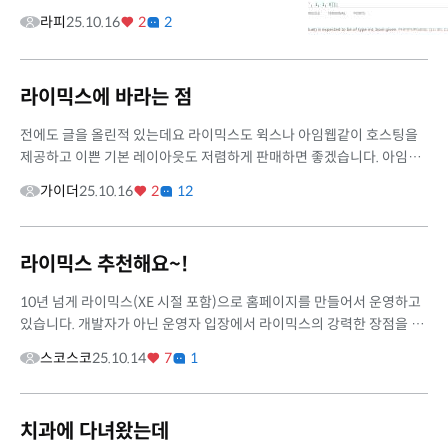
체크를 하는 쿼리빌더인데 자바는 TS 보다 타입
라피
25.10.16
2
2
제약이 있지만 제네릭이 있어서 작동하네요.
PHP 도 psalm 과 phpstan 을...
라이믹스에 바라는 점
전에도 글을 올린적 있는데요 라이믹스도 윅스나 아임웹같이 호스팅을
제공하고 이쁜 기본 레이아읏도 저렴하게 판매하면 좋겠습니다. 아임웹
을 보면 기본형 테마가 저렴하고 좋운게 있더라고요 물론 자본도 필요하
가이더
25.10.16
2
12
고...
라이믹스 추천해요~!
10년 넘게 라이믹스(XE 시절 포함)으로 홈페이지를 만들어서 운영하고
있습니다. 개발자가 아닌 운영자 입장에서 라이믹스의 강력한 장점을 얘
기하고 싶어서 글을 올려요. 저희 홈페이지는 영어 교육에 특화된 일반 ...
스코스코
25.10.14
7
1
치과에 다녀왔는데