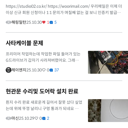
https://studio02.co.kr/ https://woorimail.com/ 우리메일은 이제 더
이상 신규 회원 신청이나 1:1 문의가 며칠째 없는 걸 보니 인증키 발급이
사실상 중단된 것 같아요. 스튜디오02도 예전처럼 레이아웃 판매 페이...
해링밀턴
25.10.30
1
5
사타케이블 문제
프리미어 작업하는데 작업한 파일 들어가 있는
G드라이브가 갑자기 사라져버렸어요. 그래서
이 하드드라이브를 빼고 본체 하드도킹에 장착
제이엔지
25.10.30
0
37
해서 컴퓨터 켜니까 G드라이브가 나타나서 하
드엔 문제 없는 걸 알았어요. 아...
현관문 수리및 도어락 설치 완료
흰지 수리 완료 새로운게 길어서 잘못 샀다 싶었
는데 위에 뚜껑 날리니 구멍 통과가 되네요 볼트
와 너트로 조이니 보기에는 그래도 아주 스무스
마신
25.10.29
0
2
하게 열리고 닫히고 좋네요 안에 기존 도어락 상
태에서 페인트해서 페인...