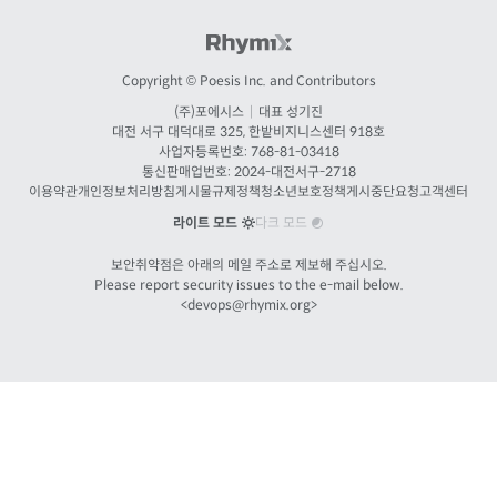
Copyright © Poesis Inc. and Contributors
(주)포에시스
|
대표 성기진
대전
서구 대덕대로 325, 한밭비지니스센터 918호
사업자등록번호: 768-81-03418
통신판매업번호:
2024-대전서구-2718
이용약관
개인정보처리방침
게시물규제정책
청소년보호정책
게시중단요청
고객센터
라이트 모드
다크 모드
보안취약점은 아래의 메일 주소로 제보해 주십시오.
Please report security issues to the e-mail below.
<
devops@rhymix.org
>