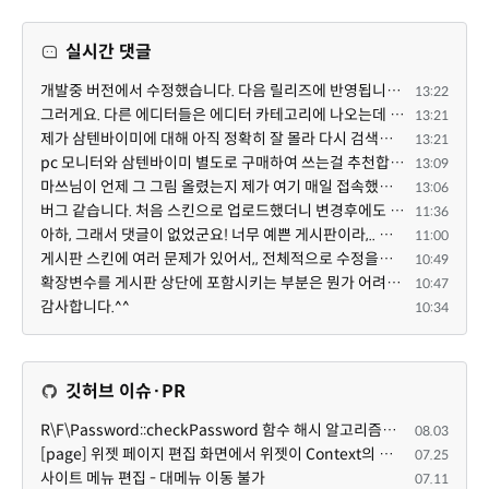
실시간 댓글
개발중 버전에서 수정했습니다. 다음 릴리즈에 반영됩니다. 특정한 게시판 설정 + 썸네일 설정의 조합에서 $...
13:22
그러게요. 다른 에디터들은 에디터 카테고리에 나오는데 YJSoft님이 최근에 올리신 것만 스킨으로 나오는 것...
13:21
제가 삼텐바이미에 대해 아직 정확히 잘 몰라 다시 검색해봤는데 이게 이동식 거치대인가봐요. 마쓰님이 별...
13:21
pc 모니터와 삼텐바이미 별도로 구매하여 쓰는걸 추천합니다 ^^
13:09
마쓰님이 언제 그 그림 올렸는지 제가 여기 매일 접속했는데 요 아래 제 댓글 밑에 새댓글이 없어 새댓글이 ...
13:06
버그 같습니다. 처음 스킨으로 업로드했더니 변경후에도 스킨으로 남아있네요.
11:36
아하, 그래서 댓글이 없었군요! 너무 예쁜 게시판이라,.. 넘넘 감사드립니다! 천천히 하세요 ^^
11:00
게시판 스킨에 여러 문제가 있어서,, 전체적으로 수정을해서 업데이트 하겠습니다!
10:49
확장변수를 게시판 상단에 포함시키는 부분은 뭔가 어려우신 작업인가보네요~
10:47
감사합니다.^^
10:34
깃허브 이슈·PR
R\F\Password::checkPassword 함수 해시 알고리즘을 암시적으로 호출하는 경우 Argon2id 해시 비교 실패
08.03
[page] 위젯 페이지 편집 화면에서 위젯이 Context의 module_info를 덮어쓰면 저장이 ERR_ACT_IS_NOT_STANDALONE으로 실패
07.25
사이트 메뉴 편집 - 대메뉴 이동 불가
07.11