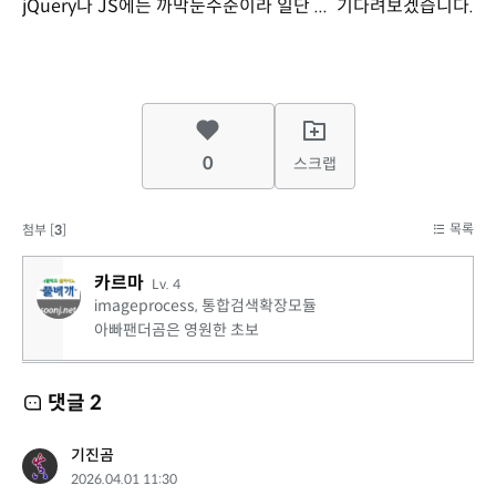
jQuery나 JS에는 까막눈수준이라 일단 ... 기다려보겠습니다.
0
스크랩
목록
첨부 [
3
]
카르마
Lv. 4
imageprocess, 통합검색확장모듈
아빠팬더곰은 영원한 초보
댓글
2
기진곰
2026.04.01 11:30