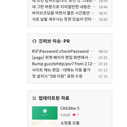
네 조언 감사드립니다. 보신 것 그대로 틀린 말씀은 아닙니다. 다만, 배포한 것에 대해 흥미가 떨어져서 뒷...
18:54
네 그런 부분으로 이어질만한 내용은 삭제 하였습니다. 불편을 드려 죄송합니다. 저희는 비즈니스 완성할 수...
18:46
바이브코딩을 하면서 짧은 시간동안 많은 자료들을 문어발식 확장하면서 이미 배포한것에대한 흥미가 떨어지...
18:31
서로 날을 세우시는 듯한 모습이 안타깝네요.. 곰님이 지금까지 이끌어주셨던것처럼 안정적인 코어도 필요하...
18:20
깃허브 이슈·PR
R\F\Password::checkPassword 함수 해시 알고리즘을 암시적으로 호출하는 경우 Argon2id 해시 비교 실패
08.03
[page] 위젯 페이지 편집 화면에서 위젯이 Context의 module_info를 덮어쓰면 저장이 ERR_ACT_IS_NOT_STANDALONE으로 실패
07.25
Bump guzzlehttp/psr7 from 2.12.1 to 2.12.3 in /common
07.24
사이트 메뉴 편집 - 대메뉴 이동 불가
07.11
첫 설치시 "DB 지원" 표현 수정
07.10
업데이트된 자료
CKEditor 5
YJSoft
7
쇼핑몰 모듈