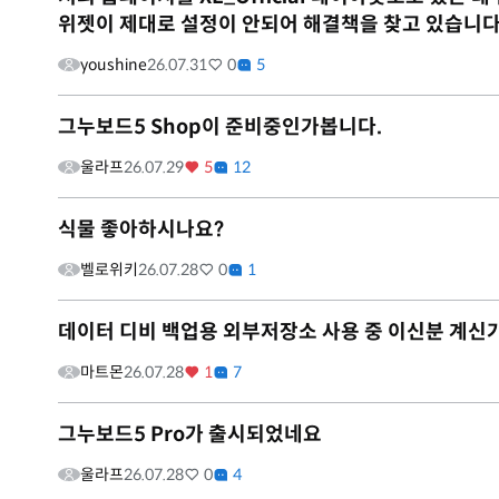
위젯이 제대로 설정이 안되어 해결책을 찾고 있습니다
youshine
26.07.31
0
5
그누보드5 Shop이 준비중인가봅니다.
울라프
26.07.29
5
12
식물 좋아하시나요?
벨로위키
26.07.28
0
1
데이터 디비 백업용 외부저장소 사용 중 이신분 계신
마트몬
26.07.28
1
7
그누보드5 Pro가 출시되었네요
울라프
26.07.28
0
4