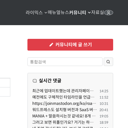
매뉴얼
뉴스
자료실
라이믹스
커뮤니티
커뮤니티에 글 쓰기
실시간 댓글
최근에 업데이트했는데 관리자페이지가 많이 달라졌네요 여기서 모듈 설치하려고 하니 php 8.4.14버전이라 8...
14:25
예전에도 구체적인 타임라인을 언급했다가 지키지 못한 것에 죄송한 마음이 있다 보니 (코어 개발/운영 자체...
11:52
https://joinmastodon.org/ko/roadmap 로드맵 이야기가 나온김에 적자면 공홈에 대략적인 로드맵이 공개되어...
10:31
워드프레스도 설치형 버전과 SaaS 버전(워드프레스닷컴)은 다른 점이 많습니다. SaaS로 제공한다면 GPL 라이...
20:41
MANIA + 말씀하시는것 같네요! 8개 정도의 커뮤니티가 저 MANIA+ 기반으로 구축된거로 알고 있습니다. SaaS ...
19:05
그러고 보면 위폴인가요? 거기는 하단바를 보니까 커뮤니티 빌딩 SaaS 솔루션을 사용하고 있는거 같더라고요...
18:59