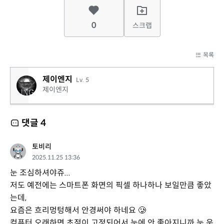
0
스크랩
목록
제이엔지
Lv. 5
제이엔지
댓글
4
토비리
2025.11.25 13:36
눈 조심하셔야쥬...
저도 예전에는 스마트폰 화면의 픽셀 하나하나 보일만큼 좋았
는데,
요즘은 흐리멍텅해서 안경써야 하네요 🥲
컴퓨터 오래하면 초점이 고정되어서 눈에 안 좋아지니까 눈 운