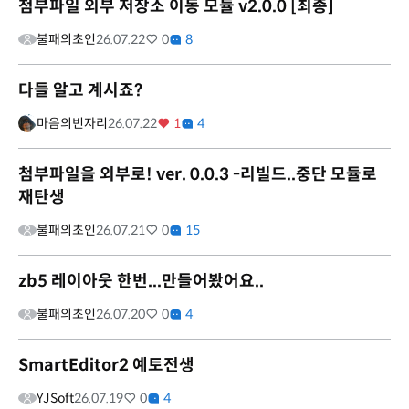
첨부파일 외부 저장소 이동 모듈 v2.0.0 [최종]
불패의초인
26.07.22
0
8
다들 알고 계시죠?
마음의빈자리
26.07.22
1
4
첨부파일을 외부로! ver. 0.0.3 -리빌드..중단 모듈로
재탄생
불패의초인
26.07.21
0
15
zb5 레이아웃 한번...만들어봤어요..
불패의초인
26.07.20
0
4
SmartEditor2 예토전생
YJSoft
26.07.19
0
4