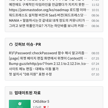
예전에도 구체적인 타임라인을 언급했다가 지키지 못한 것에 죄송한 마음이 있다 보니 (코어 개발/운영 자체...
11:52
https://joinmastodon.org/ko/roadmap 로드맵 이야기가 나온김에 적자면 공홈에 대략적인 로드맵이 공개되어...
10:31
워드프레스도 설치형 버전과 SaaS 버전(워드프레스닷컴)은 다른 점이 많습니다. SaaS로 제공한다면 GPL 라이...
08.06
MANIA + 말씀하시는것 같네요! 8개 정도의 커뮤니티가 저 MANIA+ 기반으로 구축된거로 알고 있습니다. SaaS ...
08.06
그러고 보면 위폴인가요? 거기는 하단바를 보니까 커뮤니티 빌딩 SaaS 솔루션을 사용하고 있는거 같더라고요...
08.06
깃허브 이슈·PR
R\F\Password::checkPassword 함수 해시 알고리즘을 암시적으로 호출하는 경우 Argon2id 해시 비교 실패
08.03
[page] 위젯 페이지 편집 화면에서 위젯이 Context의 module_info를 덮어쓰면 저장이 ERR_ACT_IS_NOT_STANDALONE으로 실패
07.25
Bump guzzlehttp/psr7 from 2.12.1 to 2.12.3 in /common
07.24
사이트 메뉴 편집 - 대메뉴 이동 불가
07.11
첫 설치시 "DB 지원" 표현 수정
07.10
업데이트된 자료
CKEditor 5
YJSoft
7