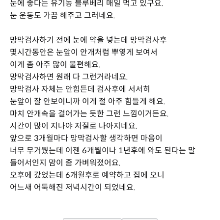
눈에 좋다는 유기농 블루베리 매일 먹고 있구요.
눈 운동도 가끔 해주고 그러네요.
망막검사하기 전에 눈에 약을 넣는데 망막검사후
몇시간동안은 눈앞이 안개처럼 뿌옇게 보여서
이게 좀 아주 많이 불편해요.
망막검사하면 원래 다 그런거라네요.
망막검사 자체는 안힘든데 검사후에 서서히
눈앞이 잘 안보이니까 이게 절 아주 힘들게 해요.
마치 안개속을 걸어가는 듯한 그런 느낌이거든요.
시간이 많이 지나야 저절로 나아지네요.
앞으로 3개월마다 망막검사할 생각하면 마음이
너무 무거웠는데 이젠 6개월이나 1년후에 와도 된다는 말
들어서인지 맘이 좀 가벼워졌어요.
오후에 갔었는데 6개월후로 예약하고 집에 오니
어느새 어둑해진 저녁시간이 되었네요.