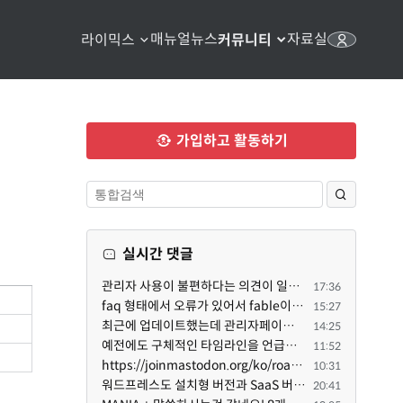
매뉴얼
뉴스
자료실
라이믹스
커뮤니티
가입하고 활동하기
실시간 댓글
관리자 사용이 불편하다는 의견이 일부 있어서 반영했습니다 ㅎㅎ 8.4이상도 지원될 수 있도록 10.5.2 혹은 ...
17:36
faq 형태에서 오류가 있어서 fable이 수정해 주었습니다. 참고하세요. 증상 FAQ형 목록에서 항목을 펼치면 ...
15:27
최근에 업데이트했는데 관리자페이지가 많이 달라졌네요 여기서 모듈 설치하려고 하니 php 8.4.14버전이라 8...
14:25
예전에도 구체적인 타임라인을 언급했다가 지키지 못한 것에 죄송한 마음이 있다 보니 (코어 개발/운영 자체...
11:52
https://joinmastodon.org/ko/roadmap 로드맵 이야기가 나온김에 적자면 공홈에 대략적인 로드맵이 공개되어...
10:31
워드프레스도 설치형 버전과 SaaS 버전(워드프레스닷컴)은 다른 점이 많습니다. SaaS로 제공한다면 GPL 라이...
20:41