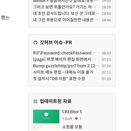
MANIA + 말씀하시는것 같네요! 8개 정도의 커뮤니티가 저 MANIA+ 기반으로 구축된거로 알고 있습니다. SaaS ...
19:05
그러고 보면 위폴인가요? 거기는 하단바를 보니까 커뮤니티 빌딩 SaaS 솔루션을 사용하고 있는거 같더라고요...
18:59
네 조언 감사드립니다. 보신 것 그대로 틀린 말씀은 아닙니다. 다만, 배포한 것에 대해 흥미가 떨어져서 뒷...
18:54
 했는
네 그런 부분으로 이어질만한 내용은 삭제 하였습니다. 불편을 드려 죄송합니다. 저희는 비즈니스 완성할 수...
18:46
깃허브 이슈·PR
R\F\Password::checkPassword 함수 해시 알고리즘을 암시적으로 호출하는 경우 Argon2id 해시 비교 실패
08.03
[page] 위젯 페이지 편집 화면에서 위젯이 Context의 module_info를 덮어쓰면 저장이 ERR_ACT_IS_NOT_STANDALONE으로 실패
07.25
Bump guzzlehttp/psr7 from 2.12.1 to 2.12.3 in /common
07.24
사이트 메뉴 편집 - 대메뉴 이동 불가
07.11
첫 설치시 "DB 지원" 표현 수정
07.10
업데이트된 자료
CKEditor 5
YJSoft
7
쇼핑몰 모듈