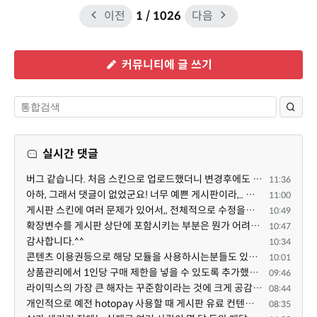
이전
1
/ 1026
다음
커뮤니티에 글 쓰기
실시간 댓글
버그 같습니다. 처음 스킨으로 업로드했더니 변경후에도 스킨으로 남아있네요.
11:36
아하, 그래서 댓글이 없었군요! 너무 예쁜 게시판이라,.. 넘넘 감사드립니다! 천천히 하세요 ^^
11:00
게시판 스킨에 여러 문제가 있어서,, 전체적으로 수정을해서 업데이트 하겠습니다!
10:49
확장변수를 게시판 상단에 포함시키는 부분은 뭔가 어려우신 작업인가보네요~
10:47
감사합니다.^^
10:34
콘텐츠 이용권등으로 해당 모듈을 사용하시는분들도 있을것 같아서, 해당기능을 추가했습니다!
10:01
상품관리에서 1인당 구매 제한을 넣을 수 있도록 추가했습니다!
09:46
라이믹스의 가장 큰 해자는 꾸준함이라는 것에 크게 공감합니다. 저도 10년 이상 라이믹스 순수 소비자로 있...
08:44
개인적으로 예전 hotopay 사용할 때 게시판 유료 컨텐츠 열람 권한을 결제 후 자동으로 부여하는 형태로 유...
08:35