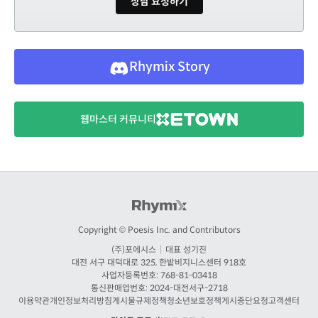
상담 요청하기
Rhymix Story
웹마스터 커뮤니티
Copyright © Poesis Inc. and Contributors
(주)포에시스
|
대표 성기진
대전
서구 대덕대로 325, 한밭비지니스센터 918호
사업자등록번호: 768-81-03418
통신판매업번호:
2024-대전서구-2718
이용약관
개인정보처리방침
게시물규제정책
청소년보호정책
게시중단요청
고객센터