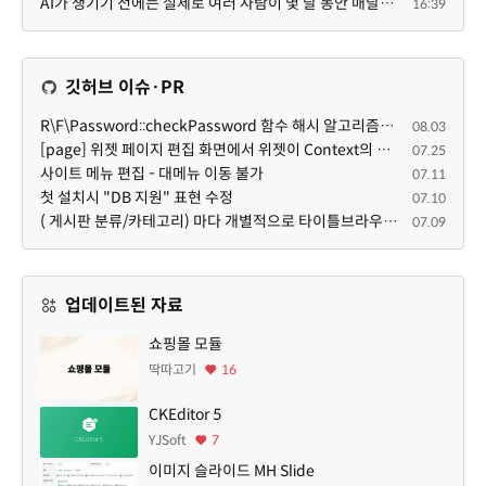
AI가 생기기 전에는 실제로 여러 사람이 몇 달 동안 매달려야 하는 프로젝트였는데... 이제는 한두 명이 쳐...
16:39
깃허브 이슈·PR
R\F\Password::checkPassword 함수 해시 알고리즘을 암시적으로 호출하는 경우 Argon2id 해시 비교 실패
08.03
[page] 위젯 페이지 편집 화면에서 위젯이 Context의 module_info를 덮어쓰면 저장이 ERR_ACT_IS_NOT_STANDALONE으로 실패
07.25
사이트 메뉴 편집 - 대메뉴 이동 불가
07.11
첫 설치시 "DB 지원" 표현 수정
07.10
( 게시판 분류/카테고리) 마다 개별적으로 타이틀브라우저 제목 및 seo설명 넣을 수 있으면 어떨지 해서 글 등록해봅니다.
07.09
업데이트된 자료
쇼핑몰 모듈
딱따고기
16
CKEditor 5
YJSoft
7
이미지 슬라이드 MH Slide