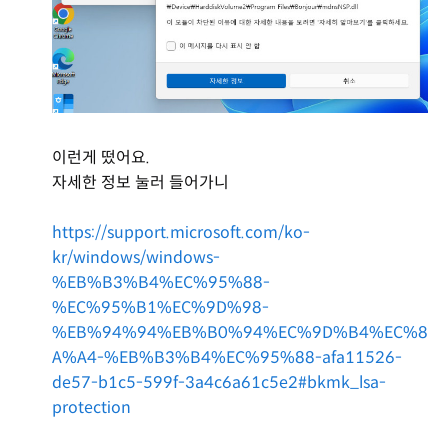
이런게 떴어요.
자세한 정보 눌러 들어가니
https://support.microsoft.com/ko-
kr/windows/windows-
%EB%B3%B4%EC%95%88-
%EC%95%B1%EC%9D%98-
%EB%94%94%EB%B0%94%EC%9D%B4%EC%8
A%A4-%EB%B3%B4%EC%95%88-afa11526-
de57-b1c5-599f-3a4c6a61c5e2#bkmk_lsa-
protection