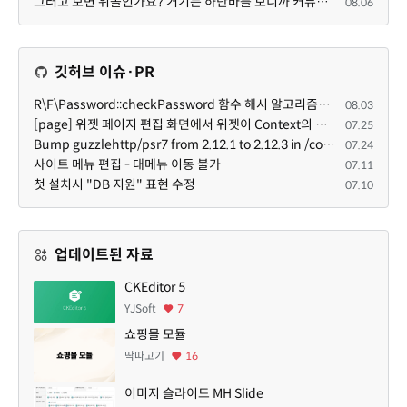
그러고 보면 위폴인가요? 거기는 하단바를 보니까 커뮤니티 빌딩 SaaS 솔루션을 사용하고 있는거 같더라고요...
08.06
깃허브 이슈·PR
R\F\Password::checkPassword 함수 해시 알고리즘을 암시적으로 호출하는 경우 Argon2id 해시 비교 실패
08.03
[page] 위젯 페이지 편집 화면에서 위젯이 Context의 module_info를 덮어쓰면 저장이 ERR_ACT_IS_NOT_STANDALONE으로 실패
07.25
Bump guzzlehttp/psr7 from 2.12.1 to 2.12.3 in /common
07.24
사이트 메뉴 편집 - 대메뉴 이동 불가
07.11
첫 설치시 "DB 지원" 표현 수정
07.10
업데이트된 자료
CKEditor 5
YJSoft
7
쇼핑몰 모듈
딱따고기
16
이미지 슬라이드 MH Slide