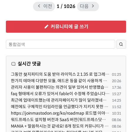
이전
1
/ 1026
다음
커뮤니티에 글 쓰기
실시간 댓글
그동안 챚지피티의 도움 받아 라이믹스 2.1.35 로 업그레이드 잘 한 것은 부인할 수 없는 사실입니다. 그런...
01:25
한가지 테마에 다양한 모듈, 애드온 등을 같이 사용하게 되면 의외로 어려운게 일관성이 있는 디자인의 유지...
20:26
관리자 사용이 불편하다는 의견이 일부 있어서 반영했습니다 ㅎㅎ 8.4이상도 지원될 수 있도록 10.5.2 혹은 ...
17:36
faq 형태에서 오류가 있어서 fable이 수정해 주었습니다. 참고하세요. 증상 FAQ형 목록에서 항목을 펼치면 ...
15:27
최근에 업데이트했는데 관리자페이지가 많이 달라졌네요 여기서 모듈 설치하려고 하니 php 8.4.14버전이라 8...
14:25
예전에도 구체적인 타임라인을 언급했다가 지키지 못한 것에 죄송한 마음이 있다 보니 (코어 개발/운영 자체...
11:52
https://joinmastodon.org/ko/roadmap 로드맵 이야기가 나온김에 적자면 공홈에 대략적인 로드맵이 공개되어...
10:31
워드프레스도 설치형 버전과 SaaS 버전(워드프레스닷컴)은 다른 점이 많습니다. SaaS로 제공한다면 GPL 라이...
08.06
MANIA + 말씀하시는것 같네요! 8개 정도의 커뮤니티가 저 MANIA+ 기반으로 구축된거로 알고 있습니다. SaaS ...
08.06