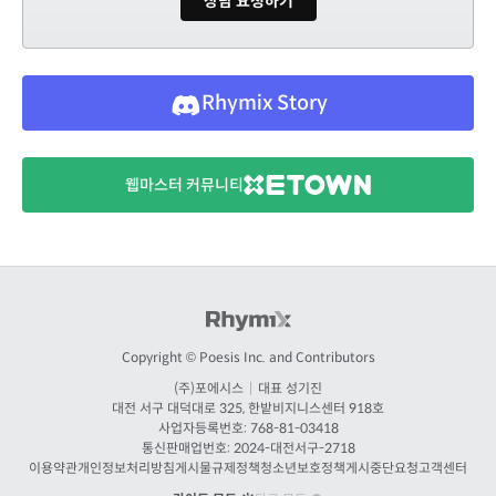
상담 요청하기
Rhymix Story
웹마스터 커뮤니티
Copyright © Poesis Inc. and Contributors
(주)포에시스
|
대표 성기진
대전
서구 대덕대로 325, 한밭비지니스센터 918호
사업자등록번호: 768-81-03418
통신판매업번호:
2024-대전서구-2718
이용약관
개인정보처리방침
게시물규제정책
청소년보호정책
게시중단요청
고객센터